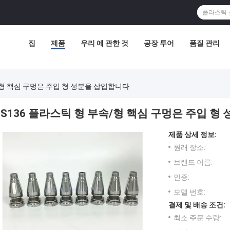
집
제품
우리 에 관한 것
공장 투어
품질 관리
/형 핵심 구멍은 주입 형 성분을 삽입합니다
S136 플라스틱 형 부속/형 핵심 구멍은 주입 형
제품 상세 정보:
원래 장소:
브랜드 이름:
인증:
모델 번호:
결제 및 배송 조건:
최소 주문 수량: