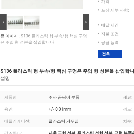
가격:
포장 세부 사항:
배달 시간:
지불 조건:
큰 이미지 :
S136 플라스틱 형 부속/형 핵심 구멍
은 주입 형 성분을 삽입합니다
공급 능력:
접촉
S136 플라스틱 형 부속/형 핵심 구멍은 주입 형 성분을 삽입합
설명
제품명:
주사 곰팡이 부품
재료:
용인:
+/- 0.01mm
경도:
애플리케이션:
플라스틱 거푸집
치수:
강조하다:
사출 금형 성분
,
플라스틱 성형 성분
,
금형 부품