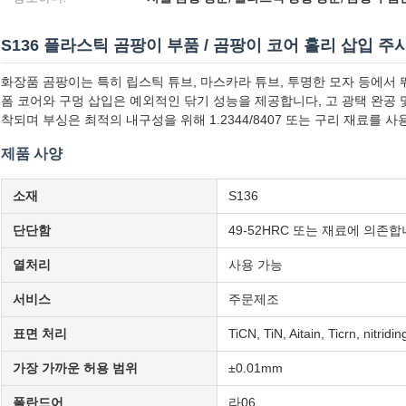
S136 플라스틱 곰팡이 부품 / 곰팡이 코어 홀리 삽입 주
화장품 곰팡이는 특히 립스틱 튜브, 마스카라 튜브, 투명한 모자 등에서 뛰
폼 코어와 구멍 삽입은 예외적인 닦기 성능을 제공합니다, 고 광택 완공 
착되며 부싱은 최적의 내구성을 위해 1.2344/8407 또는 구리 재료를 사
제품 사양
소재
S136
단단함
49-52HRC 또는 재료에 의존합
열처리
사용 가능
서비스
주문제조
표면 처리
TiCN, TiN, Aitain, Ticrn, ni
가장 가까운 허용 범위
±0.01mm
폴란드어
라06