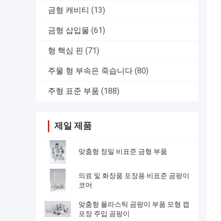
금형 캐비티
(13)
금형 삽입물
(61)
형 핵심 핀
(71)
주물 형 부속은 죽습니다
(80)
주형 표준 부품
(188)
제일 제품
맞춤형 정밀 비표준 금형 부품
의료 및 화장품 포장용 비표준 곰팡이
코어
맞춤형 플라스틱 곰팡이 부품 모형 캡
포장 주입 곰팡이