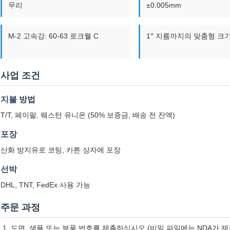
무리
±0.005mm
M-2 고속강: 60-63 로크웰 C
1′′ 지름까지의 맞춤형 크
사업 조건
지불 방법
T/T, 페이팔, 웨스턴 유니온 (50% 보증금, 배송 전 잔액)
포장
산화 방지유로 코팅, 카튼 상자에 포장
선박
DHL, TNT, FedEx 사용 가능
주문 과정
도면, 샘플 또는 부품 번호를 제출하십시오 (비밀 파일에는 NDA가 