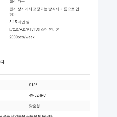
협상 가능
판지 상자에서 포장되는 방식제 기름으로 입
히는
5-15 작업 일
L/C,D/A,D/P,T/T,웨스턴 유니온
2000pcs/week
니다
S136
49-52HRC
맞춤형
은 공동 삽입물을 공동을 만듭니다