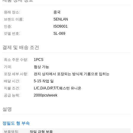
원래 장소:
중국
브랜드 이름:
SENLAN
인증:
ISO9001
모델 번호:
SL-069
결제 및 배송 조건
최소 주문 수량:
1PCS
가격:
협상 가능
포장 세부 사항:
판지 상자에서 포장되는 방식제 기름으로 입히는
배달 시간:
5-15 작업 일
지불 조건:
L/C,D/A,D/P,T/T,웨스턴 유니온
공급 능력:
2000pcs/week
설명
정밀도 형 부속
부품명칭:
정밀 금형 부품