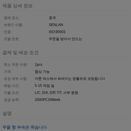
제품 상세 정보
원래 장소:
중국
브랜드 이름:
SENLAN
인증:
ISO:90001
모델 번호:
주문을 받아서 만드는
결제 및 배송 조건
최소 주문 수량:
1pcs
가격:
협상 가능
포장 세부 사항:
카톤 박스에서 싸여지는 윤활유로 코팅됩니다
배달 시간:
5-15 작업 일
지불 조건:
L/C, D/A, D/P, T/T, 서부 동맹
공급 능력:
2000PCS/Week
설명
주물 형 부속은 죽습니다