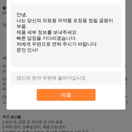
출하 방식
DHL, TNT, 페덱스는 이용 가능합니다
기계와 장비
CNC 복합 공작 기계 ; CNC 제분기, CNC 선반 기계
소딕 EDM, 소딕 위르-컷팅
OD 연마, ＩＤ 연삭, 표면 연마기
서비스
(1) 팀 워크-위는 엔지니어들, 프로그래머들, QC, 영업과 경영 팀을 경험했습니다.
모든 멤버는 잘 고객들의 주문을 이행하기 위해 굳게 연결됩니다.
(2) 스킬-위 유지 기술은 트레이닝 매달을 탐구합니다 . 엔지니어들, 프로그래머들
과 근로자들은 끊임없이 기계가공 기술을 향상시키기 위해 함께 새로운 아이디어
와 기술을 공유합니다.
제출
(3) 우수한 커뮤니케이션 - 매각 멤버들은 영어인 채 말하고 사전에 대비한 변수이
고, 기계가공에 대해 잘 압니다, 당신이 원하는 것 그들이 쉽게 이해할 수 있습니다.
주요 생산물
1.코어 핀, 공동 핀, 인서트 핀 기타 등등
2.HSS 펀치, 정확성 펀치, 특별 모양 펀치
3.이젝터 핀, 배출기 슬리브, 두 단계 이젝터 핀 기타 등등