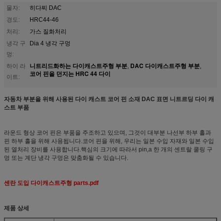
물자:
히다찌 DAC
경도:
HRC44-46
처리:
가스 질화처리
냉각 구
Dia 4 냉각 구멍
멍:
니트리드화하는 다이캐스트주형 부분
DAC 다이캐스트주형 부분
하이 라
,
,
코어 핀을 던지는 HRC 44 다이
이트:
자동차 부분을 위해 사용된 다이 캐스트 코어 핀 소재 DAC 표면 니트르딩 다이 캐
스트 부품
라운드 형상 코어 핀은 부품을 주조하고 있으며, 그것이 대부분 나선부 하부 홀과
핀 하부 홀을 위해 사용됩니다.코어 핀을 위해, 우리는 일본 수입 자재와 일본 수입
된 열처리 장비를 사용합니다.핵심의 크기에 따라서 pin,a 한 개의 센트랄 쿨링 구
멍 또는 계단 냉각 구멍은 맞춤화될 수 있습니다.
센란 도입 다이캐스트주형 parts.pdf
제품 상세