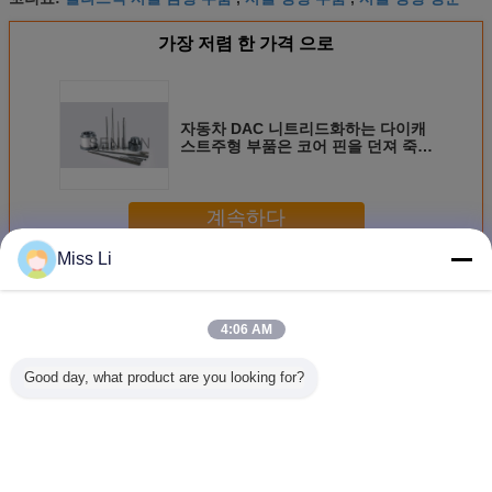
가장 저렴 한 가격 으로
자동차 DAC 니트리드화하는 다이캐
스트주형 부품은 코어 핀을 던져 죽습
니다
계속하다
Miss Li
주물 형 부속은 죽습니다
더 많은 것
4:06 AM
Good day, what product are you looking for?
고 정밀 비 표준 주
자동차 DAC 니트
1.2343개의 특별
1.2343 
사 주사 폼 코어
리드화하는 다이캐
한 다이 케스팅부
트라이딩 
스트주형 부품은
HPDC 몰드 코어
사 폼 부품
코어 핀을 던져 죽
는고 폴리싱으로
도구의 
습니다
삽입합니다
언어를 바꾸십시오