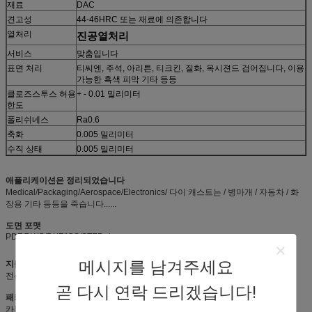
재료
DAC
견고성
44-46HRC 또는 재료에 의존합니다
열처리
진공열처리
서비스
맞춤입니다
표면 처리
티씨엔, 주석, 아리튼, 티크킨, 질화, 옥시젼드 검어집니다, 이용
가능한 흑색 피막 기타 등등
클로즈스투스 허용
+ - 0.01 밀리미터
한도
폴리쉬네스
Ra0.6
축화
0.005 밀리미터
수직 상태
0.005 밀리미터
애플리케이션은 정리되었습니다
Medical/Packaging/Aerospace/Electronics/ 다이 캐스트는 / 병마개 / 자동차 / 화
장용 기타 등등을 죽습니다......
도면 포맷
PDF/DWG/DXF/IGS/STEP,etc
메시지를 남겨주세요
지불 기간
전신환, 페이팔, 서양인 Union,50% 저장고, 잔액은 출하 전에 이용 가능합니다
곧 다시 연락 드리겠습니다!
패키지
카톤 박스에서 싸여지는 항코로시브 오일로 코팅됩니다